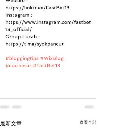
Website : 
https://linktr.ee/FastBet13
Instagram : 
https://www.instagram.com/fastbet
13_official/
Group Lucah : 
https://t.me/syokpancut
#bloggingtips
#WixBlog
#cucibesar
#FastBet13
查看全部
最新文章