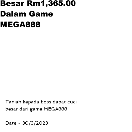
Besar Rm1,365.00
Dalam Game
MEGA888
Taniah kepada boss dapat cuci 
besar dari game MEGA888
Date - 30/3/2023