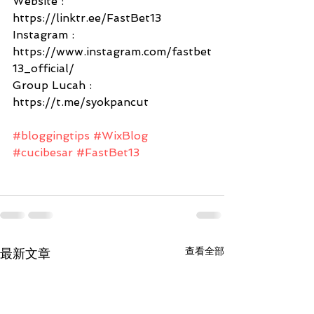
Website : 
https://linktr.ee/FastBet13
Instagram : 
https://www.instagram.com/fastbet
13_official/
Group Lucah : 
https://t.me/syokpancut
#bloggingtips
#WixBlog
#cucibesar
#FastBet13
查看全部
最新文章