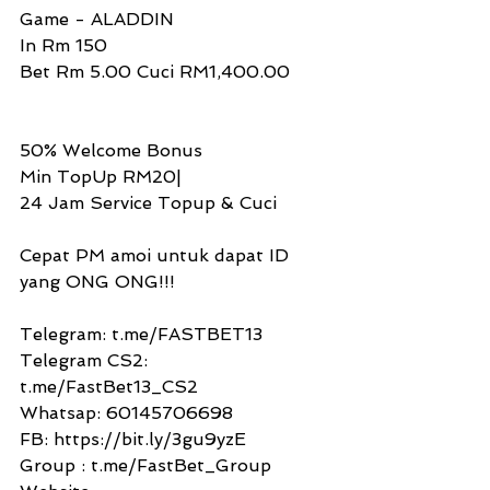
Game - ALADDIN
In Rm 150
Bet Rm 5.00 Cuci RM1,400.00
50% Welcome Bonus
Min TopUp RM20|
24 Jam Service Topup & Cuci
Cepat PM amoi untuk dapat ID 
yang ONG ONG!!!
Telegram: t.me/FASTBET13 
Telegram CS2: 
t.me/FastBet13_CS2
Whatsap: 60145706698
FB: https://bit.ly/3gu9yzE 
Group : t.me/FastBet_Group