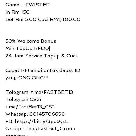
Game - TWISTER
In Rm 150
Bet Rm 5.00 Cuci RM1,400.00
50% Welcome Bonus
Min TopUp RM20|
24 Jam Service Topup & Cuci
Cepat PM amoi untuk dapat ID 
yang ONG ONG!!!
Telegram: t.me/FASTBET13 
Telegram CS2: 
t.me/FastBet13_CS2
Whatsap: 60145706698
FB: https://bit.ly/3gu9yzE 
Group : t.me/FastBet_Group
Website : 