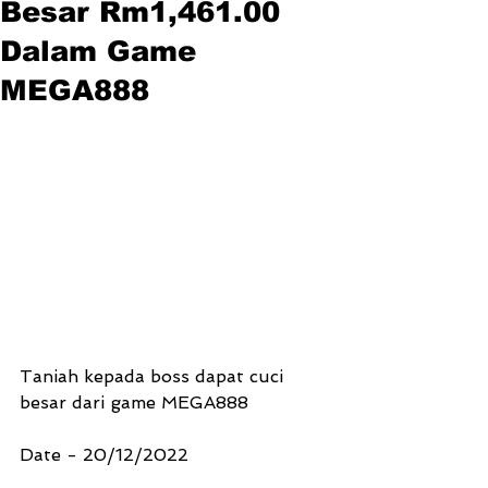
Besar Rm1,461.00
Dalam Game
MEGA888
Taniah kepada boss dapat cuci 
besar dari game MEGA888
Date - 20/12/2022