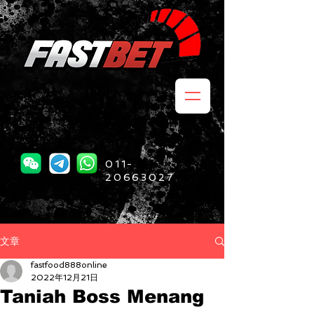
011-
20663027
文章
fastfood888online
2022年12月21日
Taniah Boss Menang