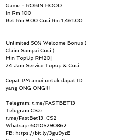
Game - ROBIN HOOD
In Rm 100
Bet Rm 9.00 Cuci Rm 1,461.00
Unlimited 50% Welcome Bonus ( 
Claim Sampai Cuci )
Min TopUp RM20|
24 Jam Service Topup & Cuci
Cepat PM amoi untuk dapat ID 
yang ONG ONG!!!
Telegram: t.me/FASTBET13 
Telegram CS2: 
t.me/FastBet13_CS2
Whatsap: 60105290862 
FB: https://bit.ly/3gu9yzE 