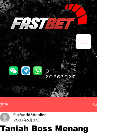
011-
20663027
文章
fastfood888online
2023年5月27日
Taniah Boss Menang