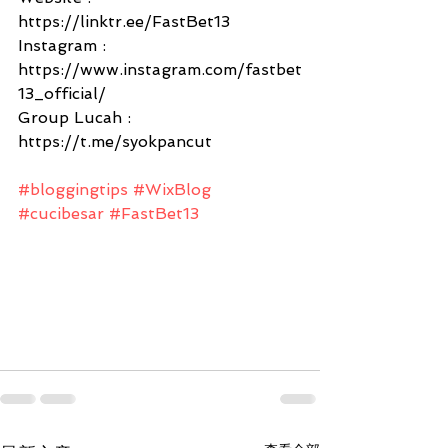
https://linktr.ee/FastBet13
Instagram : 
https://www.instagram.com/fastbet
13_official/
Group Lucah : 
https://t.me/syokpancut
#bloggingtips
#WixBlog
#cucibesar
#FastBet13