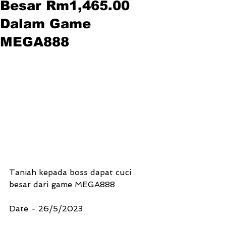
Besar Rm1,465.00
Dalam Game
MEGA888
Taniah kepada boss dapat cuci 
besar dari game MEGA888
Date - 26/5/2023