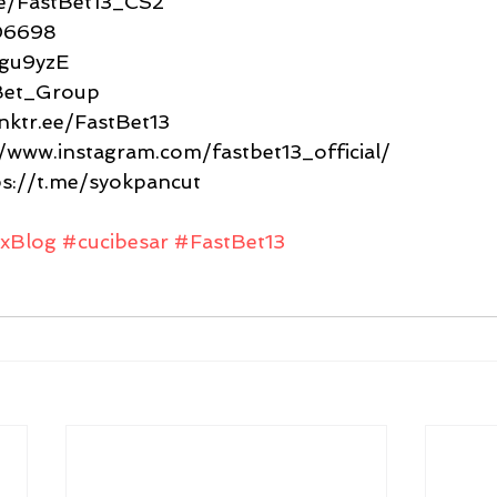
me/FastBet13_CS2
06698
3gu9yzE 
tBet_Group
inktr.ee/FastBet13
//www.instagram.com/fastbet13_official/
ps://t.me/syokpancut
xBlog
#cucibesar
#FastBet13