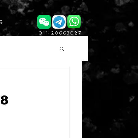
客
011-20663027
18