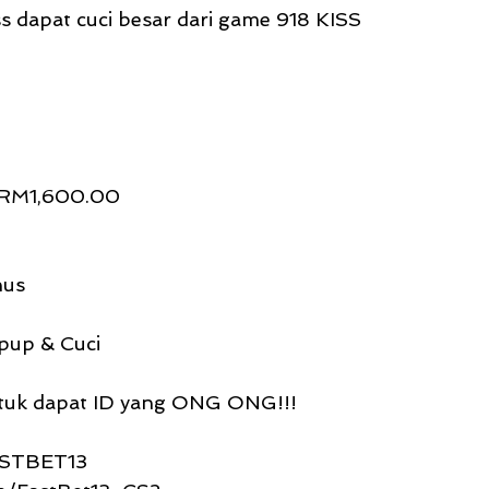
 dapat cuci besar dari game 918 KISS
 RM1,600.00
nus
pup & Cuci
tuk dapat ID yang ONG ONG!!!
ASTBET13 