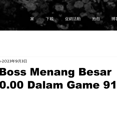
家
下載
促銷活動
抱怨
博
e
2023年9月3日
 Boss Menang Besar
0.00 Dalam Game 9