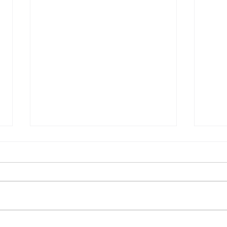
Taniah Boss Menang
Tan