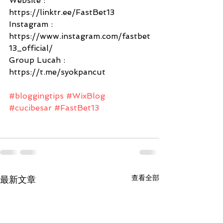
Website : 
https://linktr.ee/FastBet13
Instagram : 
https://www.instagram.com/fastbet
13_official/
Group Lucah : 
https://t.me/syokpancut
#bloggingtips
#WixBlog
#cucibesar
#FastBet13
查看全部
最新文章