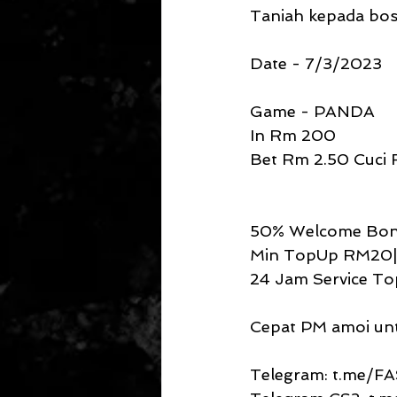
Taniah kepada bos
Date - 7/3/2023
Game - PANDA
In Rm 200
Bet Rm 2.50 Cuci
50% Welcome Bo
Min TopUp RM20|
24 Jam Service To
Cepat PM amoi un
Telegram: t.me/F