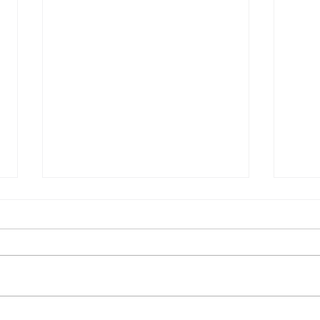
Taniah Boss Menang
Tan