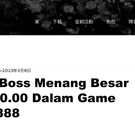
家
下載
促銷活動
抱怨
博
e
2023年3月8日
 Boss Menang Besar
0.00 Dalam Game
888