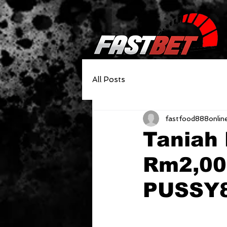
All Posts
fastfood888onlin
Taniah
Rm2,00
PUSSY