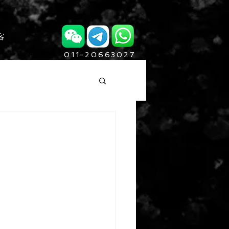
客
011-20663027