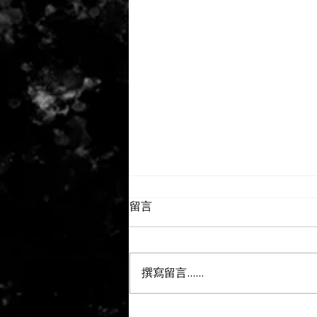
留言
撰寫留言......
Taniah Boss Menang