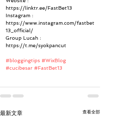
Website : 
https://linktr.ee/FastBet13
Instagram : 
https://www.instagram.com/fastbet
13_official/
Group Lucah : 
https://t.me/syokpancut
#bloggingtips
#WixBlog
#cucibesar
#FastBet13
查看全部
最新文章