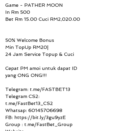
Game - PATHER MOON
In Rm 500
Bet Rm 15.00 Cuci RM2,020.00
50% Welcome Bonus
Min TopUp RM20|
24 Jam Service Topup & Cuci
Cepat PM amoi untuk dapat ID 
yang ONG ONG!!!
Telegram: t.me/FASTBET13 
Telegram CS2: 
t.me/FastBet13_CS2
Whatsap: 60145706698
FB: https://bit.ly/3gu9yzE 
Group : t.me/FastBet_Group