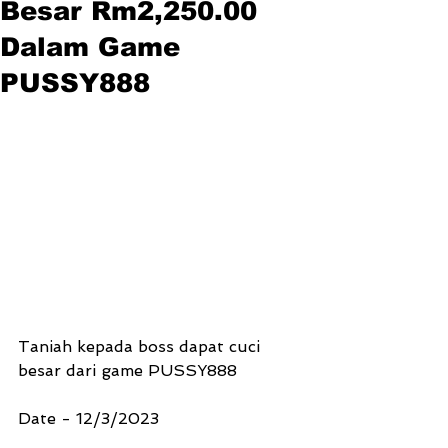
Besar Rm2,250.00
Dalam Game
PUSSY888
Taniah kepada boss dapat cuci 
besar dari game PUSSY888
Date - 12/3/2023