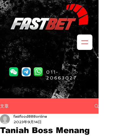
011-
20663027
文章
fastfood888online
2023年9月14日
Taniah Boss Menang