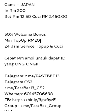
Game - JAPAN
In Rm 200
Bet Rm 12.50 Cuci RM2,450.00
50% Welcome Bonus
Min TopUp RM20|
24 Jam Service Topup & Cuci
Cepat PM amoi untuk dapat ID 
yang ONG ONG!!!
Telegram: t.me/FASTBET13 
Telegram CS2: 
t.me/FastBet13_CS2
Whatsap: 60145706698
FB: https://bit.ly/3gu9yzE 
Group : t.me/FastBet_Group