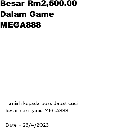
Besar Rm2,500.00
Dalam Game
MEGA888
Taniah kepada boss dapat cuci 
besar dari game MEGA888
Date - 23/4/2023