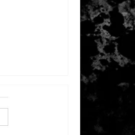
iah Boss Menang