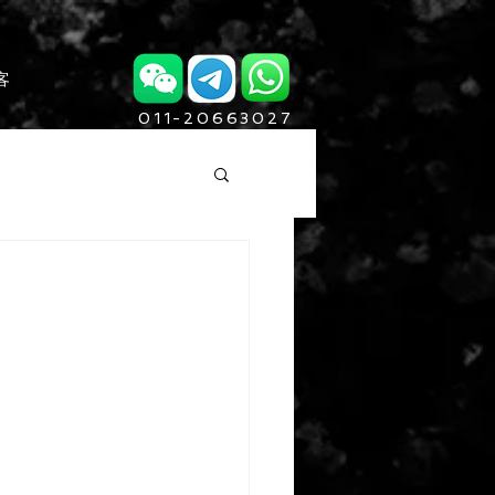
客
011-20663027