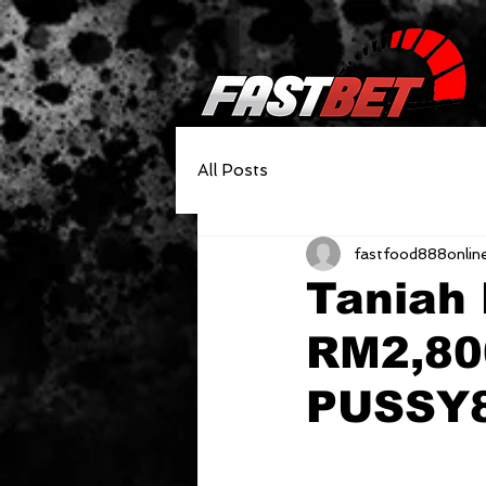
All Posts
fastfood888onlin
Taniah
RM2,80
PUSSY