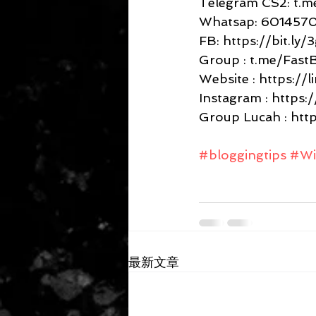
Telegram CS2: t.
Whatsap: 601457
FB: https://bit.ly/
Group : t.me/Fas
Website : https://l
Instagram : https:
Group Lucah : htt
#bloggingtips
#Wi
最新文章