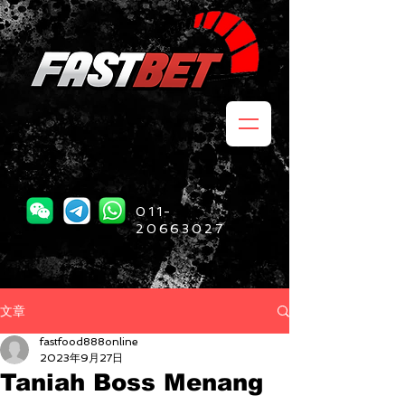
011-
20663027
文章
fastfood888online
2023年9月27日
Taniah Boss Menang