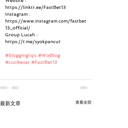
Website : 
https://linktr.ee/FastBet13
Instagram : 
https://www.instagram.com/fastbet
13_official/
Group Lucah : 
https://t.me/syokpancut
#bloggingtips
#WixBlog
#cucibesar
#FastBet13
查看全部
最新文章