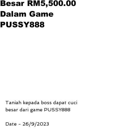
Besar RM5,500.00
Dalam Game
PUSSY888
Taniah kepada boss dapat cuci 
besar dari game PUSSY888
Date - 26/9/2023