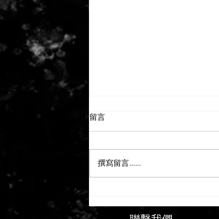
留言
撰寫留言......
Taniah Boss Menang
Besar RM1,000.00
Dalam Game PUSSY888