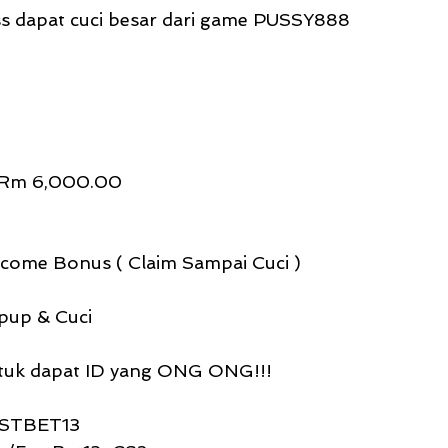
s dapat cuci besar dari game PUSSY888
 Rm 6,000.00
come Bonus ( Claim Sampai Cuci )
pup & Cuci
tuk dapat ID yang ONG ONG!!!
ASTBET13 