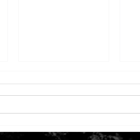
Taniah Boss Menang
Tan
Besar RM3,000.00
Bes
Dalam Game MEGA888
Dal