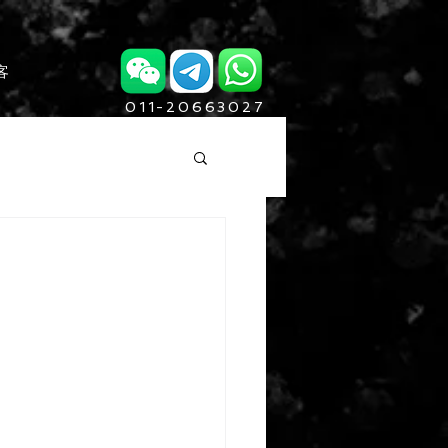
客
011-20663027