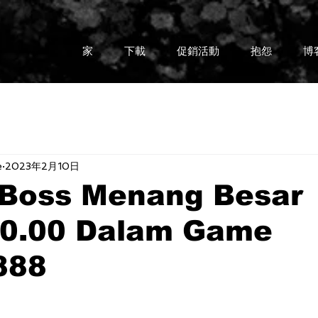
家
下載
促銷活動
抱怨
博
e
2023年2月10日
 Boss Menang Besar
0.00 Dalam Game
888