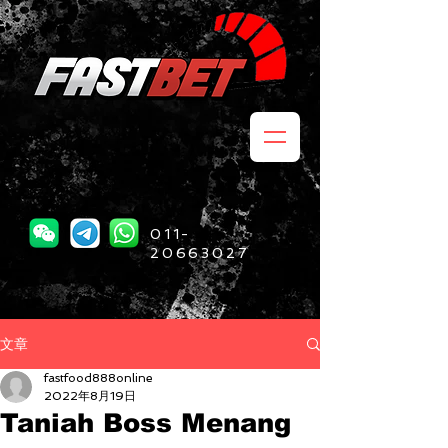
011-
20663027
文章
fastfood888online
2022年8月19日
Taniah Boss Menang